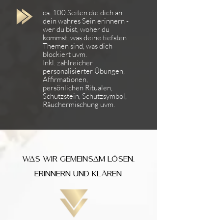
ca. 100 Seiten die dich an
dein wahres Sein erinnern -
wer du bist, woher du
kommst, was deine tiefsten
Themen sind, was dich
blockiert uvm.
Inkl. zahlreicher
personalisierter Übungen,
Affirmationen,
persönlichen Ritualen,
Schutzstein, Schutzsymbol,
Räuchermischung uvm.
Was wir gemeinsam lösen,
erinnern und klären