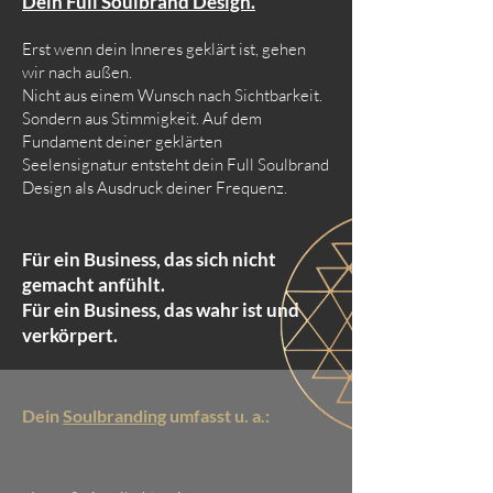
Dein Full Soulbrand Design.
Erst wenn dein Inneres geklärt ist, gehen
wir nach außen.
Nicht aus einem Wunsch nach Sichtbarkeit.
Sondern aus Stimmigkeit. Auf dem
Fundament deiner geklärten
Seelensignatur entsteht dein Full Soulbrand
Design als Ausdruck deiner Frequenz.
Für ein Business, das sich nicht
gemacht anfühlt.
Für ein Business, das wahr ist und
verkörpert.
Dein
Soulbranding
umfasst u. a.: