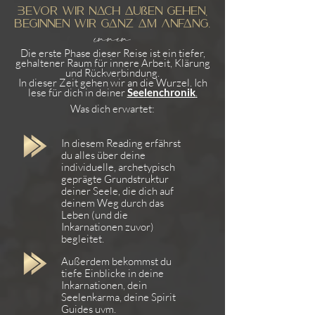
Bevor wir nach außen gehen,
beginnen wir ganz am Anfang.
innen
Die erste Phase dieser Reise ist ein ti
efer,
gehaltener Raum
für innere Arbeit, Klärung
und Rückverbindung.
In dieser Zeit gehen wir an die Wurzel. Ich
lese für dich in deiner
Seelenchronik
.
Was dich erwartet:​
In diesem Reading erfährst
du alles über deine
individuelle, archetypisch
geprägte Grundstruktur
deiner Seele, die dich auf
deinem Weg durch das
Leben (und die
Inkarnationen zuvor)
begleitet.
Außerdem bekommst du
tiefe Einblicke in deine
Inkarnationen, dein
Seelenkarma, deine Spirit
Guides uvm.