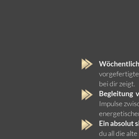
Wöchentliche
vorgefertigte
bei dir zeigt.
Begleitung 
Impulse zwisc
energetischen 
Ein absolut 
du all die al