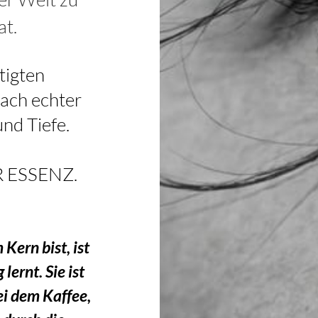
at.
tigten
nach echter
nd Tiefe.
R ESSENZ.
Kern bist, ist
ernt. Sie ist
bei dem Kaffee,