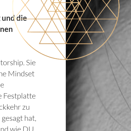
und die
enen
torship. Sie
eine Mindset
ue
 Festplatte
Rückkehr zu
 gesagt hat,
 und wie DU