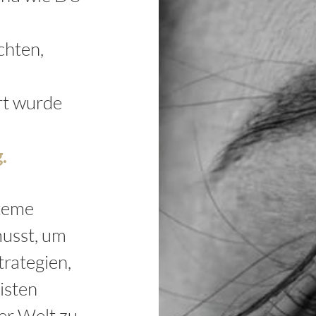
chten,
rt wurde
.
steme
musst, um
trategien,
isten
er Welt zu