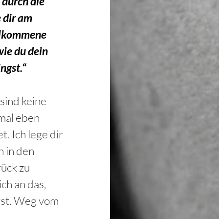
 durch die
 dir am
ollkommene
wie du dein
ngst.“
sind keine
 mal eben
. Ich lege dir
n in den
rück zu
ch an das,
rst. Weg vom