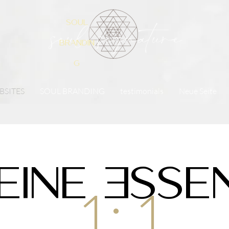
soul
soul signature
brandin
g
BSITES
SOUL BRANDING
testimonials
Neue Seite
eine Esse
1: 1