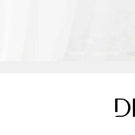
HOME
ABOUT ME
WE
D